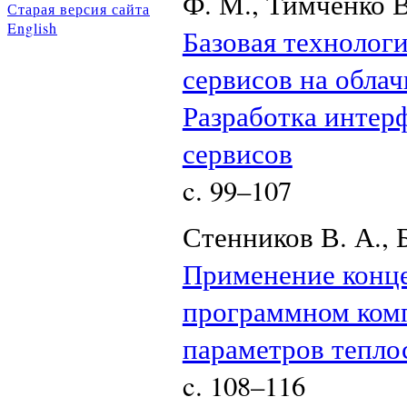
Ф. М., Тимченко В
Старая версия сайта
English
Базовая технолог
сервисов на облач
Разработка интер
сервисов
c. 99–107
Стенников В. А., 
Применение конце
программном комп
параметров тепл
c. 108–116